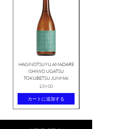
HAGINOTSUYU AMADARE
ISHIWO UGATSU
NAMAZUME JUNM
TOKUBETSU JUNMAI
価格
$39.00
カートに追加する
KIKUSUI SAKAMAI JDG
GENSHU 720ML
few days ago