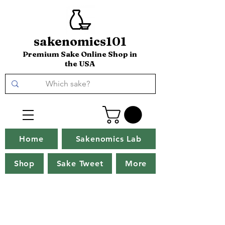
sakenomics101
Premium Sake Online Shop in
the USA
Home
Sakenomics Lab
Shop
Sake Tweet
More