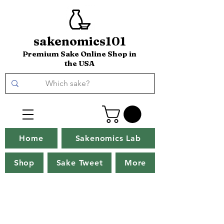
sakenomics101
Premium Sake Online Shop in
the USA
Home
Sakenomics Lab
Shop
Sake Tweet
More