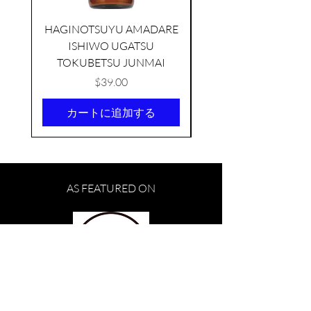
HAGINOTSUYU AMADARE
ISHIWO UGATSU
NAMAZUME JUNM
TOKUBETSU JUNMAI
価格
$39.00
カートに追加する
KIKUSUI SAKAMAI JDG
GENSHU 720ML
AS FEATURED ON
few days ago