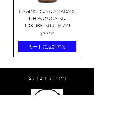
HAGINOTSUYU AMADARE
ISHIWO UGATSU
NAMAZUME JUNM
TOKUBETSU JUNMAI
価格
$39.00
カートに追加する
KIKUSUI SAKAMAI JDG
GENSHU 720ML
AS FEATURED ON
few days ago