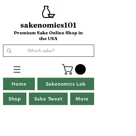
sakenomics101
Premium Sake Online Shop in
the USA
Home
Sakenomics Lab
Shop
Sake Tweet
More