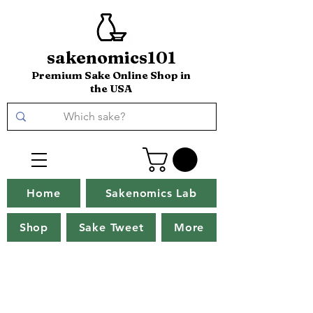
sakenomics101
Premium Sake Online Shop in
the USA
Home
Sakenomics Lab
Shop
Sake Tweet
More