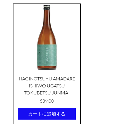
seasonal
HAGINOTSUYU AMADARE
ISHIWO UGATSU
NAMAZUME JUNM
TOKUBETSU JUNMAI
価格
$39.00
カートに追加する
KIKUSUI SAKAMAI JDG
GENSHU 720ML
few days ago