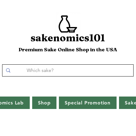
sakenomics101
Premium Sake Online Shop in the USA
omics Lab
Shop
Special Promotion
Sak