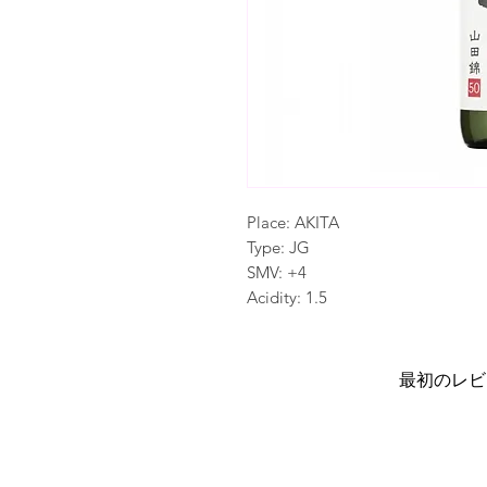
Place: AKITA
Type: JG
SMV: +4
Acidity: 1.5
最初のレビ