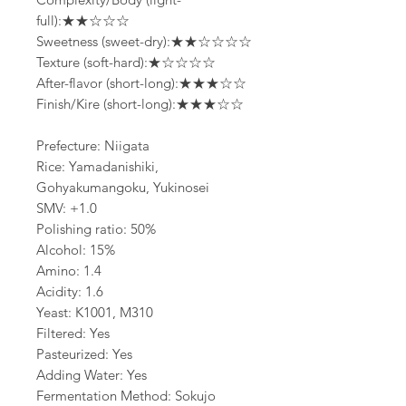
full):★★☆☆☆
Sweetness (sweet-dry):★★☆☆☆☆
Texture (soft-hard):★☆☆☆☆
After-flavor (short-long):★★★☆☆
Finish/Kire (short-long):★★★☆☆
Prefecture: Niigata
Rice: Yamadanishiki,
Gohyakumangoku, Yukinosei
SMV: +1.0
Polishing ratio: 50%
Alcohol: 15%
Amino: 1.4
Acidity: 1.6
Yeast: K1001, M310
Filtered: Yes
Pasteurized: Yes
Adding Water: Yes
Fermentation Method: Sokujo