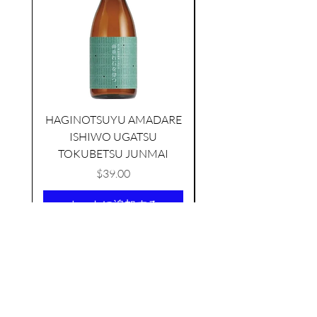
HAGINOTSUYU AMADARE
ISHIWO UGATSU
NAMAZUME JUNM
AMABUKI SUNFLOWER
YEAST
TOKUBETSU JUNMAI
few days ago
価格
$39.00
カートに追加する
AS FEATURED ON