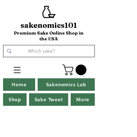
sakenomics101
Premium Sake Online Shop in
the USA
Home
Sakenomics Lab
Shop
Sake Tweet
More