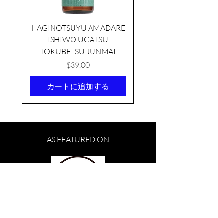
HAGINOTSUYU AMADARE
ISHIWO UGATSU
NAMAZUME JUNM
TOKUBETSU JUNMAI
価格
$39.00
カートに追加する
AMABUKI SUNFLOWER
YEAST
AS FEATURED ON
few days ago