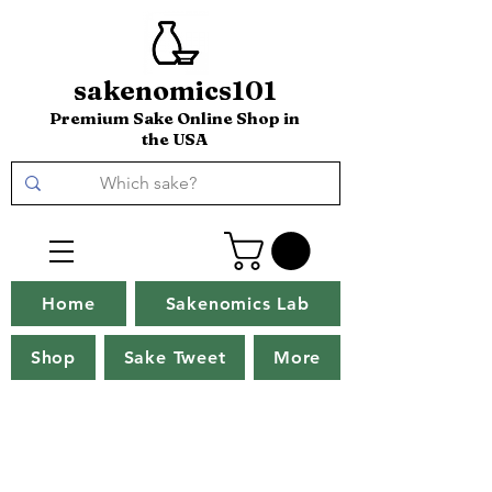
sakenomics101
Premium Sake Online Shop in
the USA
Home
Sakenomics Lab
Shop
Sake Tweet
More