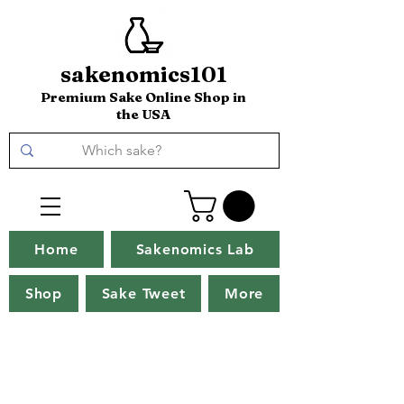
sakenomics101
Premium Sake Online Shop in
the USA
Home
Sakenomics Lab
Shop
Sake Tweet
More