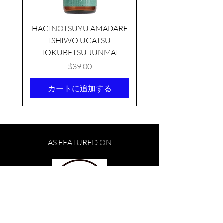
HAGINOTSUYU AMADARE
ISHIWO UGATSU
NAMAZUME JUNM
TOKUBETSU JUNMAI
価格
$39.00
カートに追加する
TAMAASAHI ECHOES JUNMAI
SHUBOSHIBORI
AS FEATURED ON
few days ago