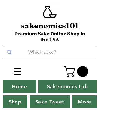
sakenomics101
Premium Sake Online Shop in
the USA
Home
Sakenomics Lab
Shop
Sake Tweet
More