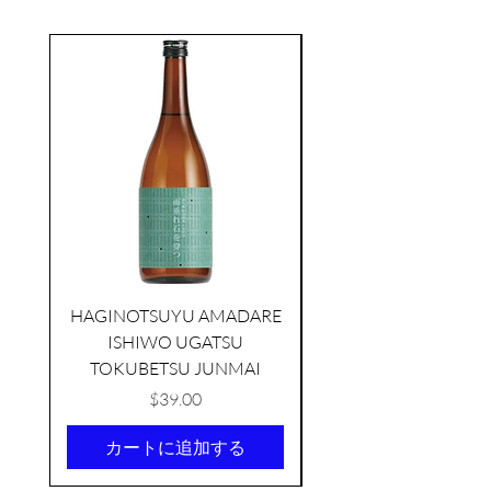
seasonal
HAGINOTSUYU AMADARE
ISHIWO UGATSU
NAMAZUME JUNM
TOKUBETSU JUNMAI
価格
$39.00
カートに追加する
TAMAASAHI ECHOES JUNMAI
SHUBOSHIBORI