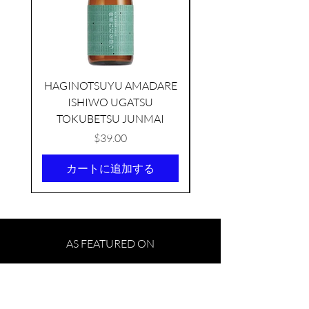
HAGINOTSUYU AMADARE
ISHIWO UGATSU
NAMAZUME JUNM
TOKUBETSU JUNMAI
価格
$39.00
カートに追加する
KIKUSUI SAKAMAI JDG
GENSHU 720ML
few days ago
AS FEATURED ON