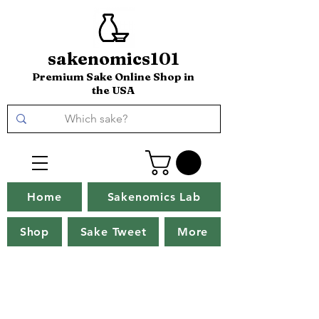
sakenomics101
Premium Sake Online Shop in
the USA
Home
Sakenomics Lab
Shop
Sake Tweet
More