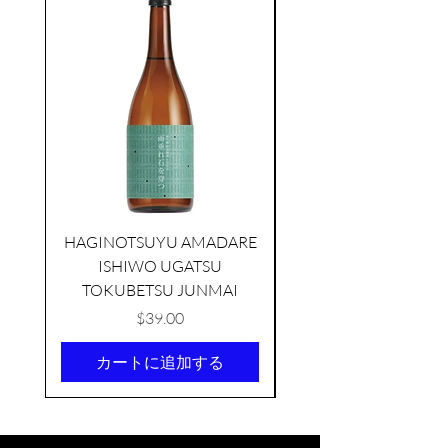
HAGINOTSUYU AMADARE
ISHIWO UGATSU
NAMAZUME JUNM
TOKUBETSU JUNMAI
価格
$39.00
カートに追加する
TAMAASAHI ECHOES JUNMAI
SHUBOSHIBORI
few days ago