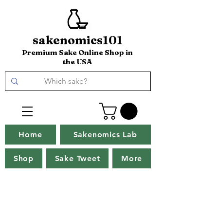
sakenomics101
Premium Sake Online Shop in
the USA
Home
Sakenomics Lab
Shop
Sake Tweet
More