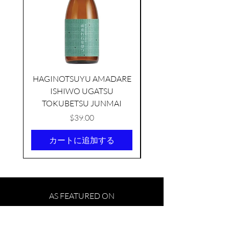
HAGINOTSUYU AMADARE
ISHIWO UGATSU
NAMAZUME JUNM
TOKUBETSU JUNMAI
価格
$39.00
カートに追加する
KIKUSUI SAKAMAI JDG
GENSHU 720ML
few days ago
AS FEATURED ON