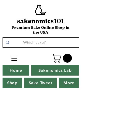
sakenomics101
Premium Sake Online Shop in
the USA
Home
Sakenomics Lab
Shop
Sake Tweet
More