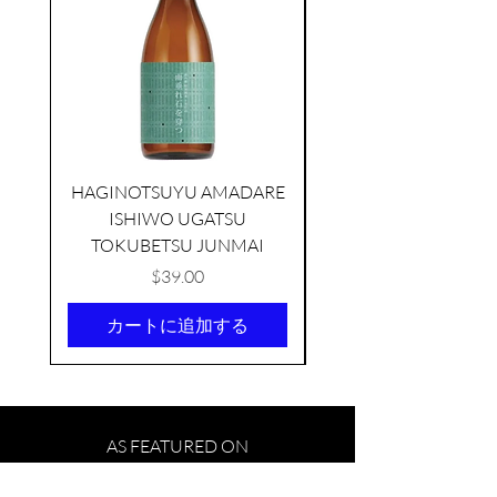
HAGINOTSUYU AMADARE
ISHIWO UGATSU
NAMAZUME JUNM
TOKUBETSU JUNMAI
価格
$39.00
カートに追加する
USUI SAKAMAI JDG
SHU 720ML
days ago
AS FEATURED ON