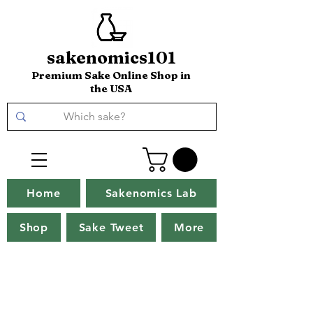
sakenomics101
Premium Sake Online Shop in
the USA
Home
Sakenomics Lab
Shop
Sake Tweet
More