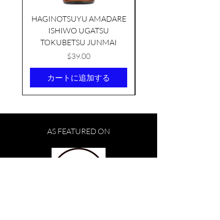
HAGINOTSUYU AMADARE
ISHIWO UGATSU
NAMAZUME JUNM
TOKUBETSU JUNMAI
価格
$39.00
カートに追加する
TAMAASAHI ECHOES JUNMAI
SHUBOSHIBORI
AS FEATURED ON
few days ago