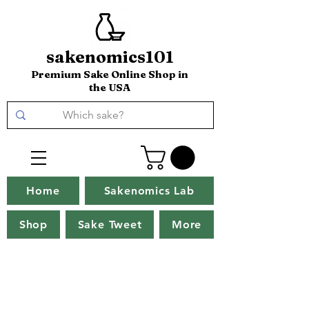
sakenomics101
Premium Sake Online Shop in
the USA
Home
Sakenomics Lab
Shop
Sake Tweet
More