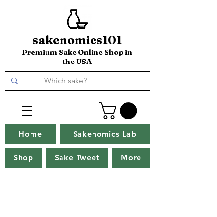
sakenomics101
Premium Sake Online Shop in
the USA
Home
Sakenomics Lab
Shop
Sake Tweet
More