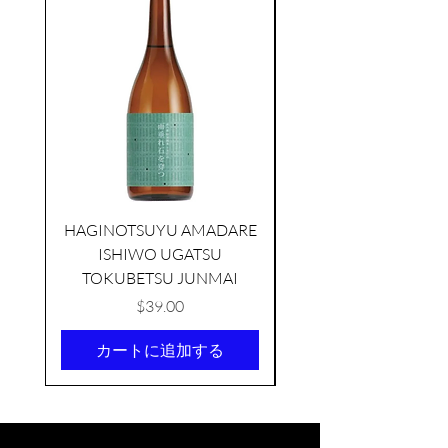
HAGINOTSUYU AMADARE
ISHIWO UGATSU
NAMAZUME JUNM
TOKUBETSU JUNMAI
価格
$39.00
カートに追加する
KIKUSUI SAKAMAI JDG
GENSHU 720ML
few days ago