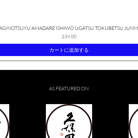
クイックビュー
AGINOTSUYU AMADARE ISHIWO UGATSU TOKUBETSU JUNM
価格
$39.00
カートに追加する
AS FEATURED ON