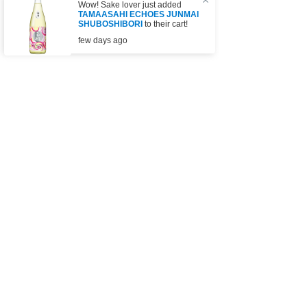
Wow! Sake lover just added
TAMAASAHI ECHOES JUNMAI
SHUBOSHIBORI
to their cart!
カートに追加する
few days ago
AS FEATURED ON