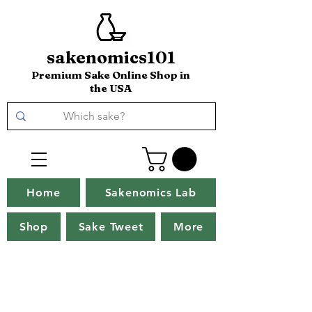
sakenomics101
Premium Sake Online Shop in
the USA
Home
Sakenomics Lab
Shop
Sake Tweet
More