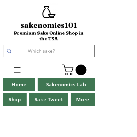
sakenomics101
Premium Sake Online Shop in
the USA
Home
Sakenomics Lab
Shop
Sake Tweet
More