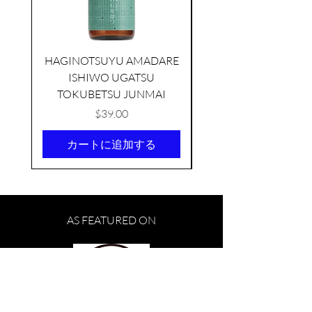
HAGINOTSUYU AMADARE
ISHIWO UGATSU
NAMAZUME JUNM
TOKUBETSU JUNMAI
価格
$39.00
カートに追加する
KIKUSUI SAKAMAI JDG
GENSHU 720ML
few days ago
AS FEATURED ON