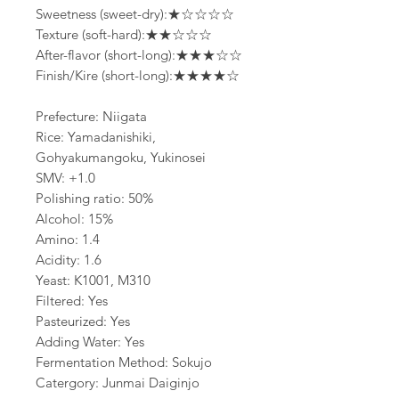
Sweetness (sweet-dry):★☆☆☆☆
Texture (soft-hard):★★☆☆☆
After-flavor (short-long):★★★☆☆
Finish/Kire (short-long):★★★★☆
Prefecture: Niigata
Rice: Yamadanishiki,
Gohyakumangoku, Yukinosei
SMV: +1.0
Polishing ratio: 50%
Alcohol: 15%
Amino: 1.4
Acidity: 1.6
Yeast: K1001, M310
Filtered: Yes
Pasteurized: Yes
Adding Water: Yes
Fermentation Method: Sokujo
Catergory: Junmai Daiginjo