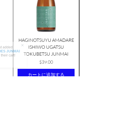
HAGINOTSUYU AMADARE
ISHIWO UGATSU
NAMAZUME JUNM
TOKUBETSU JUNMAI
価格
$39.00
カートに追加する
AS FEATURED ON