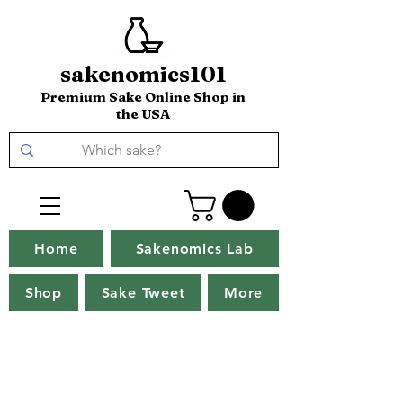
sakenomics101
Premium Sake Online Shop in
the USA
Home
Sakenomics Lab
Shop
Sake Tweet
More