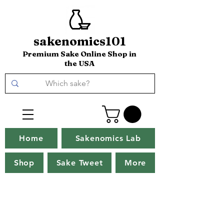
sakenomics101
Premium Sake Online Shop in
the USA
Home
Sakenomics Lab
Shop
Sake Tweet
More