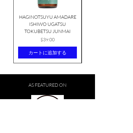
HAGINOTSUYU AMADARE
ISHIWO UGATSU
NAMAZUME JUNM
TOKUBETSU JUNMAI
価格
$39.00
カートに追加する
KIKUSUI SAKAMAI JDG
GENSHU 720ML
AS FEATURED ON
few days ago