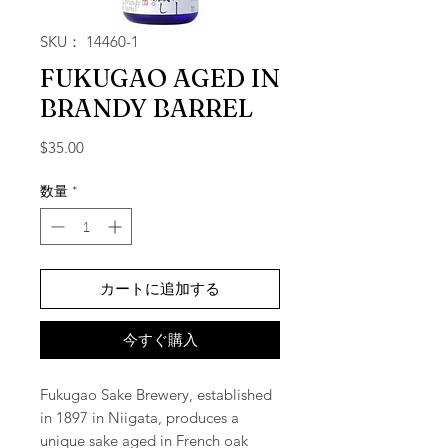
SKU： 14460-1
FUKUGAO AGED IN
BRANDY BARREL
価格
$35.00
数量
*
カートに追加する
今すぐ購入
Fukugao Sake Brewery, established
in 1897 in Niigata, produces a
unique sake aged in French oak