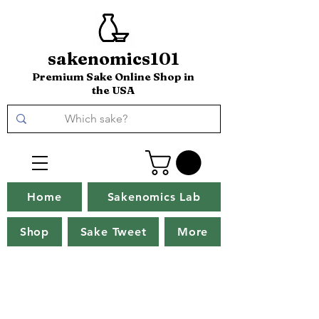
sakenomics101
Premium Sake Online Shop in
the USA
Home
Sakenomics Lab
Shop
Sake Tweet
More