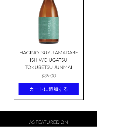
HAGINOTSUYU AMADARE
ISHIWO UGATSU
NAMAZUME JUNM
TOKUBETSU JUNMAI
価格
$39.00
カートに追加する
TAMAASAHI ECHOES JUNMAI
SHUBOSHIBORI
few days ago
AS FEATURED ON