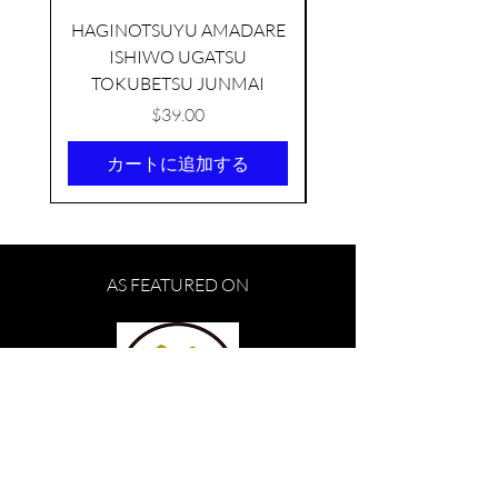
HAGINOTSUYU AMADARE
ISHIWO UGATSU
NAMAZUME JUNM
TOKUBETSU JUNMAI
価格
$39.00
カートに追加する
KIKUSUI SAKAMAI JDG
GENSHU 720ML
AS FEATURED ON
few days ago