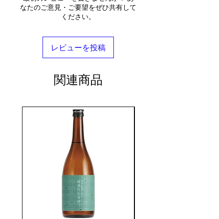
なたのご意見・ご要望をぜひ共有して
ください。
レビューを投稿
関連商品
seasonal