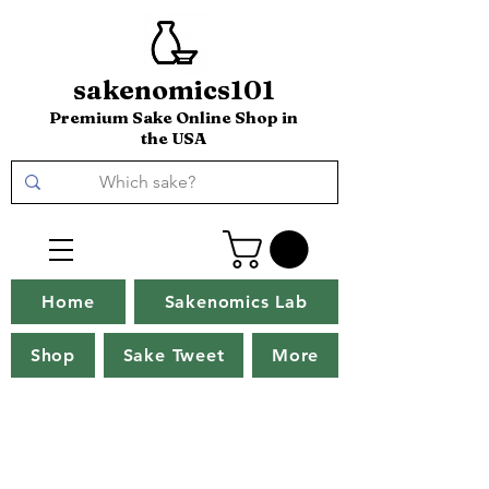
sakenomics101
Premium Sake Online Shop in
the USA
Home
Sakenomics Lab
Shop
Sake Tweet
More