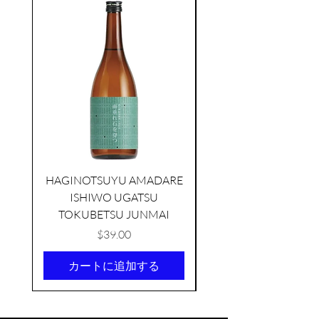
seasonal
HAGINOTSUYU AMADARE
ISHIWO UGATSU
NAMAZUME JUNM
TOKUBETSU JUNMAI
価格
$39.00
カートに追加する
TAMAASAHI ECHOES JUNMAI
SHUBOSHIBORI
few days ago