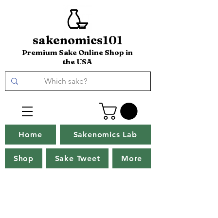
sakenomics101
Premium Sake Online Shop in
the USA
Home
Sakenomics Lab
Shop
Sake Tweet
More