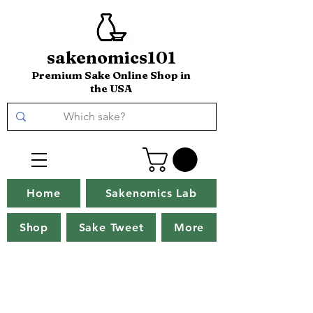
sakenomics101
Premium Sake Online Shop in
the USA
Home
Sakenomics Lab
Shop
Sake Tweet
More