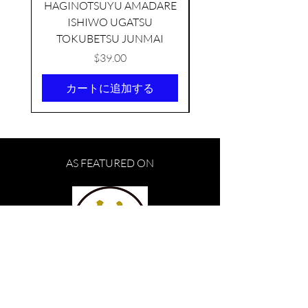
HAGINOTSUYU AMADARE
ISHIWO UGATSU
NAMAZUME JUNM
TOKUBETSU JUNMAI
価格
$39.00
カートに追加する
AS FEATURED ON