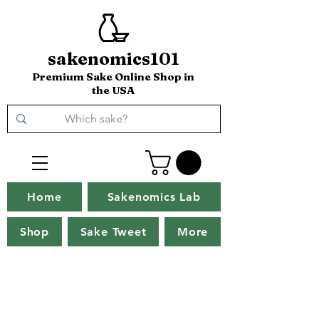
sakenomics101
Premium Sake Online Shop in
the USA
Home
Sakenomics Lab
Shop
Sake Tweet
More