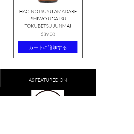
HAGINOTSUYU AMADARE
ISHIWO UGATSU
NAMAZUME JUNM
TOKUBETSU JUNMAI
価格
$39.00
カートに追加する
AS FEATURED ON