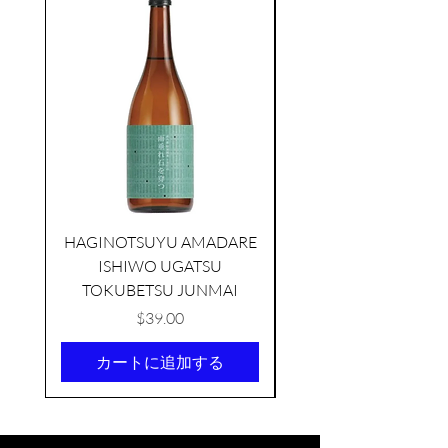
HAGINOTSUYU AMADARE
ISHIWO UGATSU
NAMAZUME JUNM
TOKUBETSU JUNMAI
価格
$39.00
カートに追加する
KIKUSUI SAKAMAI JDG
GENSHU 720ML
few days ago