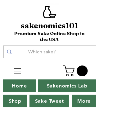
sakenomics101
Premium Sake Online Shop in
the USA
Home
Sakenomics Lab
Shop
Sake Tweet
More