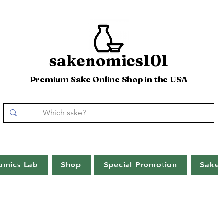
sakenomics101
Premium Sake Online Shop in the USA
omics Lab
Shop
Special Promotion
Sak