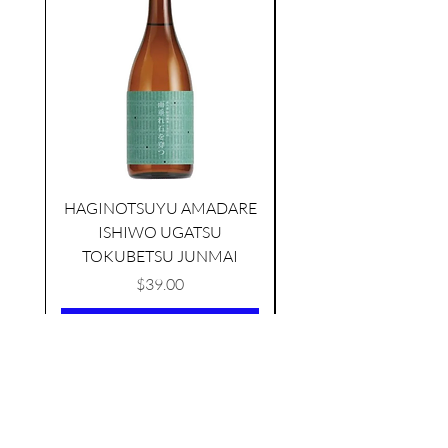
HAGINOTSUYU AMADARE
KIKUSUI SAKAMAI JDG
ISHIWO UGATSU
NAMAZUME JUNM
GENSHU 720ML
TOKUBETSU JUNMAI
few days ago
価格
$39.00
カートに追加する
AS FEATURED ON