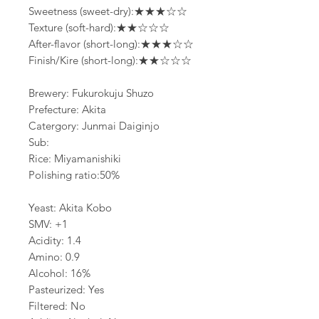
Sweetness (sweet-dry):★★★☆☆
Texture (soft-hard):★★☆☆☆
After-flavor (short-long):★★★☆☆
Finish/Kire (short-long):★★☆☆☆
Brewery: Fukurokuju Shuzo
Prefecture: Akita
Catergory: Junmai Daiginjo
Sub:
Rice: Miyamanishiki
Polishing ratio:50%
Yeast: Akita Kobo
SMV: +1
Acidity: 1.4
Amino: 0.9
Alcohol: 16%
Pasteurized: Yes
Filtered: No