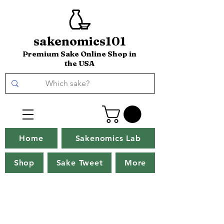
sakenomics101
Premium Sake Online Shop in
the USA
Home
Sakenomics Lab
Shop
Sake Tweet
More