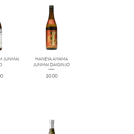
ビュー
クイックビュー
M JUNMAI
HANEYA AIYAMA
O
JUNMAI DAIGINJO
価格
00
$0.00