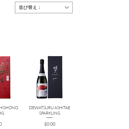
並び替え：
ビュー
クイックビュー
 HISHONO
DEWATSURU ASHITAE
DG
SPARKLING
価格
0
$0.00