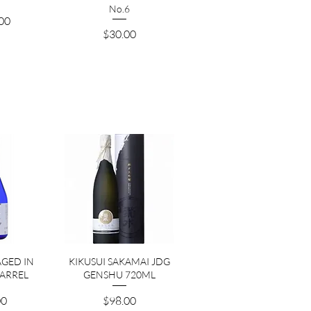
No.6
00
価格
$30.00
ビュー
クイックビュー
GED IN
KIKUSUI SAKAMAI JDG
ARREL
GENSHU 720ML
価格
00
$98.00