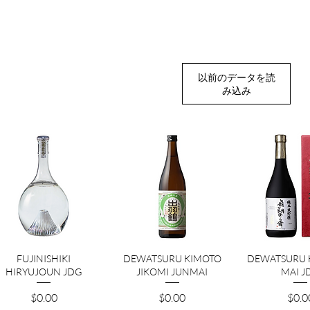
以前のデータを読
み込み
クイックビュー
クイックビュー
クイック
FUJINISHIKI
DEWATSURU KIMOTO
DEWATSURU
HIRYUJOUN JDG
JIKOMI JUNMAI
MAI J
価格
価格
価格
$0.00
$0.00
$0.0