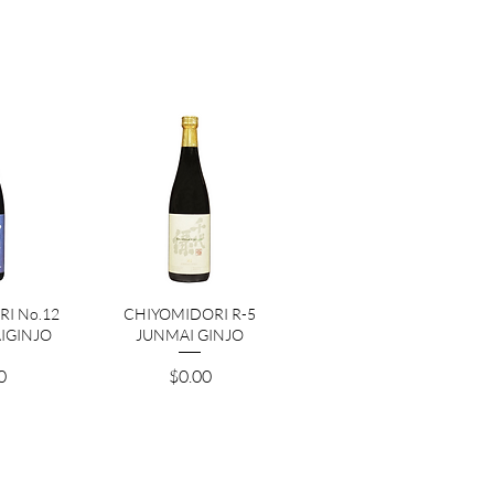
ビュー
クイックビュー
I No.12
CHIYOMIDORI R-5
IGINJO
JUNMAI GINJO
価格
0
$0.00