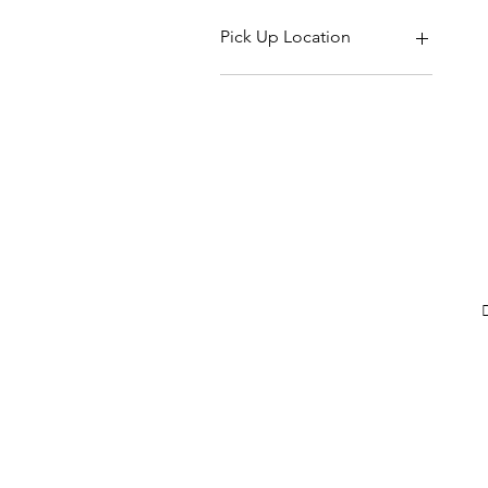
$0
$3,000
Pick Up Location
Kirimachi Ramen
Shabu Shabu Kiwami
Taichi Pot Shabu Shabu
Yugo Ramen