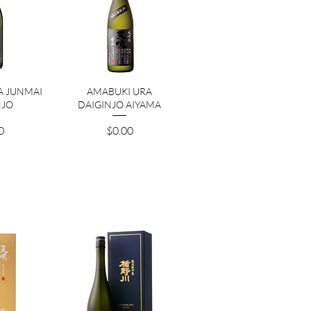
ビュー
クイックビュー
A JUNMAI
AMABUKI URA
NJO
DAIGINJO AIYAMA
価格
0
$0.00