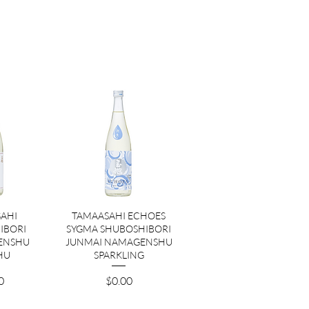
ビュー
クイックビュー
AHI
TAMAASAHI ECHOES
IBORI
SYGMA SHUBOSHIBORI
ENSHU
JUNMAI NAMAGENSHU
HU
SPARKLING
価格
0
$0.00