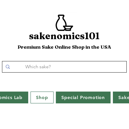
sakenomics101
Premium Sake Online Shop in the USA
omics Lab
Shop
Special Promotion
Sak